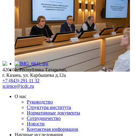
420101, Республика Татарстан,
г. Казань, ул. Карбышева д.12а
+7 (843) 291 11 32
science@icdc.ru
О нас
Руководство
Структура института
Нормативные документы
Сотрудничество
Новости
Контактная информация
Научные исследования