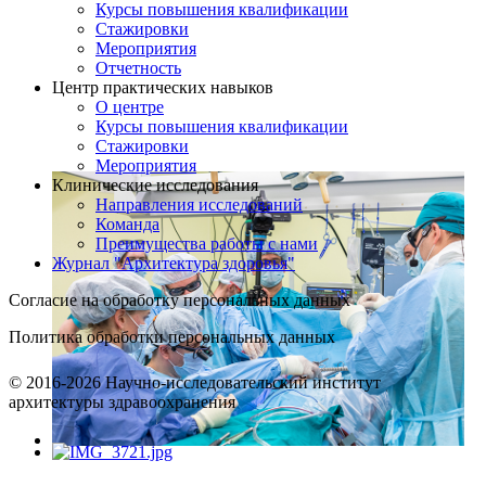
Курсы повышения квалификации
Стажировки
Мероприятия
Отчетность
Центр практических навыков
О центре
Курсы повышения квалификации
Стажировки
Мероприятия
Клинические исследования
Направления исследований
Команда
Преимущества работы с нами
Журнал "Архитектура здоровья"
Согласие на обработку персональных данных
Политика обработки персональных данных
© 2016-2026 Научно-исследовательский институт
архитектуры здравоохранения